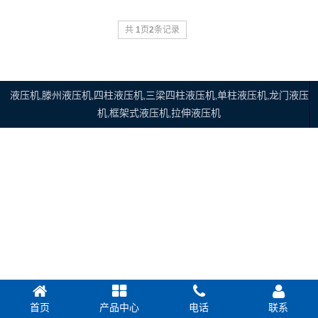
共
1
页
2
条记录
液压机
滕州液压机
四柱液压机
三梁四柱液压机
单柱液压机
龙门液压
,
,
,
,
,
机
框架式液压机
拉伸液压机
,
,
首页
产品中心
电话
联系