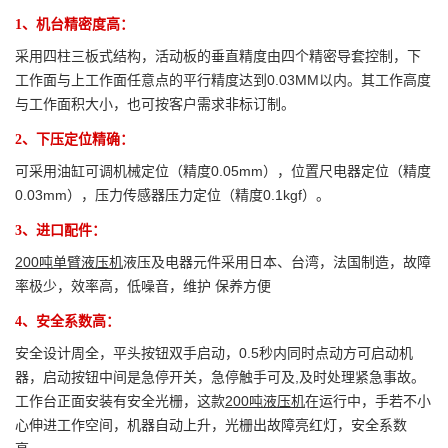
1、机台精密度高：
采用四柱三板式结构，活动板的垂直精度由四个精密导套控制，下
工作面与上工作面任意点的平行精度达到0.03MM以内。其工作高度
与工作面积大小，也可按客户需求非标订制。
2、下压定位精确：
可采用油缸可调机械定位（精度0.05mm），位置尺电器定位（精度
0.03mm），压力传感器压力定位（精度0.1kgf）。
3、进口配件：
200吨单臂液压机
液压及电器元件采用日本、台湾，法国制造，故障
率极少，效率高，低噪音，维护 保养方便
4、安全系数高：
安全设计周全，平头按钮双手启动，0.5秒内同时点动方可启动机
器，启动按钮中间是急停开关，急停触手可及,及时处理紧急事故。
工作台正面安装有安全光栅，这款
200吨液压机
在运行中，手若不小
心伸进工作空间，机器自动上升，光栅出故障亮红灯，安全系数