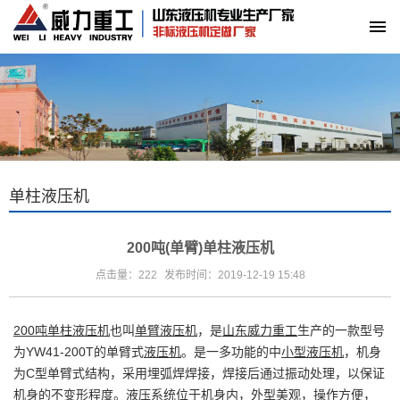
单柱液压机
200吨(单臂)单柱液压机
点击量：222
发布时间：2019-12-19 15:48
200吨单柱液压机
也叫
单臂液压机
，是
山东威力重工
生产的一款型号
为YW41-200T的单臂式
液压机
。是一多功能的中
小型液压机
，机身
为C型单臂式结构，采用埋弧焊焊接，焊接后通过振动处理，以保证
机身的不变形程度。液压系统位于机身内，外型美观，操作方便，