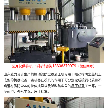
18306370979
图片仅供参考，详情请咨询
（微信同号）
山东威力设计生产的振动筛防尘罩液压机专用于振动筛防尘盖加工
成型的机器设备，该机器在模具的作用下可分别完成碳钢材质和不
锈钢材质防尘盖的拉伸成型以及塑料防尘盖的
模压成型
工艺等，一
次成型，外形美观，尺寸标准。