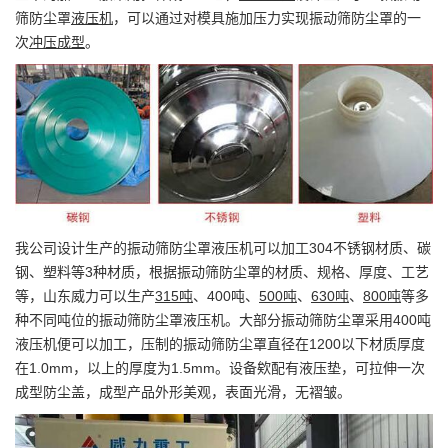
筛防尘罩
液压机
，可以通过对模具施加压力实现振动筛防尘罩的一
次
冲压成型
。
我公司设计生产的振动筛防尘罩液压机可以加工304不锈钢材质、碳
钢、塑料等3种材质，根据振动筛防尘罩的材质、规格、厚度、工艺
等，山东威力可以生产
315吨
、400吨、
500吨
、
630吨
、
800吨
等多
种不同吨位的振动筛防尘罩液压机。大部分振动筛防尘罩采用400吨
液压机便可以加工，压制的振动筛防尘罩直径在1200以下材质厚度
在1.0mm，以上的厚度为1.5mm。设备欸配有液压垫，可拉伸一次
成型防尘盖，成型产品外形美观，表面光滑，无褶皱。