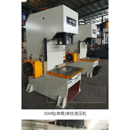
200吨(单臂)单柱液压机